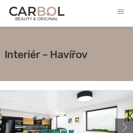
Toggl
naviga
Interiér – Havířov